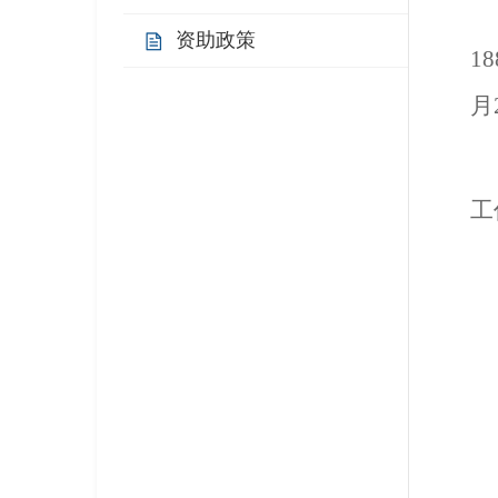
资助政策
1
月
工