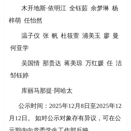
木开地斯
·依明江 全钰茹 余梦琳 杨
梓萌 任怡然
温子仪
张
帆
杜筱萱
浦美玉
廖
曼
何亚学
吴国情
那贵达
蒋美琼
万红媛
任
洁
邹钰婷
库丽马那提
·阿哈太
公示时间：202
5
年
12月
8
日至
202
5
年
12
月
12
日。
如对公示对象存有异议，可在公
示期内向
党委学生工作部
反映。