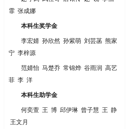
霏
张成娜
本科生奖学金
李宏婧
孙欣然
孙紫萌
刘芸菡
熊家
宁
李梓源
范婧怡
马楚乔
常锦烨
谷雨润
高艺
菲
李
洋
本科生助学金
何奕萱
王
博
邱伊琳
曾子慧
王
静
王文月