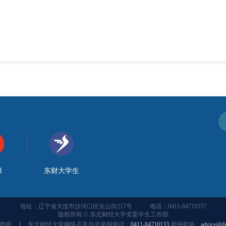
班
东财大学生
地址：辽宁省大连市沙河口区尖山街217号
电话：0411-84710557
版权所有:© 东北财经大学党委学生工作部
声明
|
东北财经大学网络不良信息举报电话：
0411-84710133
举报邮箱：
advice@du