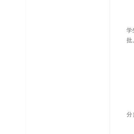
学
批
分